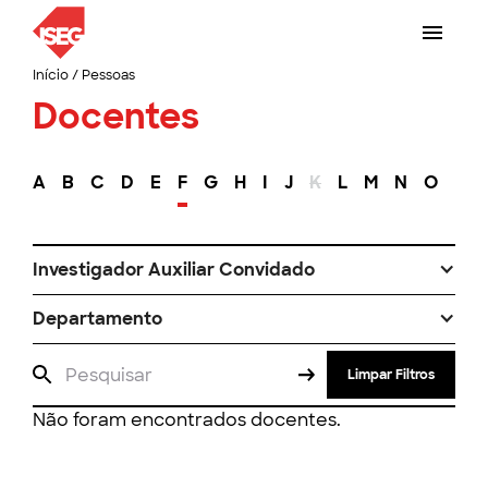
Início
/
Pessoas
Docentes
A
B
C
D
E
F
G
H
I
J
K
L
M
N
O
P
Investigador Auxiliar Convidado
Departamento
Limpar Filtros
Não foram encontrados docentes.