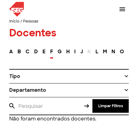
Início
/
Pessoas
Docentes
A
B
C
D
E
F
G
H
I
J
K
L
M
N
O
P
Tipo
Departamento
Limpar Filtros
Não foram encontrados docentes.