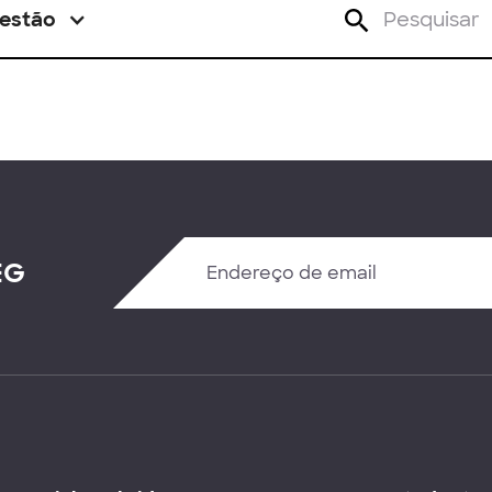
estão
EG