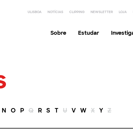
ULISBOA
NOTÍCIAS
CLIPPING
NEWSLETTER
LOJA
Sobre
Estudar
Investi
s
N
O
P
Q
R
S
T
U
V
W
X
Y
Z