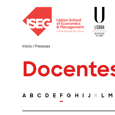
Início
/
Pessoas
Docente
A
B
C
D
E
F
G
H
I
J
K
L
M