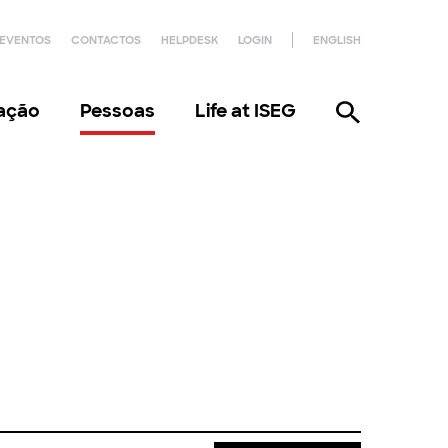
EVENTOS
CONTACTOS
HELPDESK
LOGIN
ENGLISH
gação
Pessoas
Life at ISEG