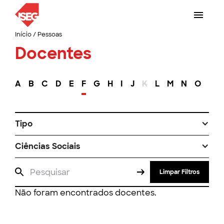
Início
/
Pessoas
Docentes
A
B
C
D
E
F
G
H
I
J
K
L
M
N
O
P
Tipo
Ciências Sociais
Limpar Filtros
Não foram encontrados docentes.