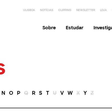
ULISBOA
NOTÍCIAS
CLIPPING
NEWSLETTER
LOJA
Sobre
Estudar
Investi
s
N
O
P
Q
R
S
T
U
V
W
X
Y
Z