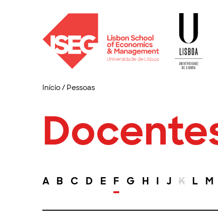
Início
/
Pessoas
Docente
A
B
C
D
E
F
G
H
I
J
K
L
M