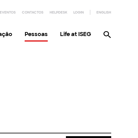
EVENTOS
CONTACTOS
HELPDESK
LOGIN
ENGLISH
gação
Pessoas
Life at ISEG