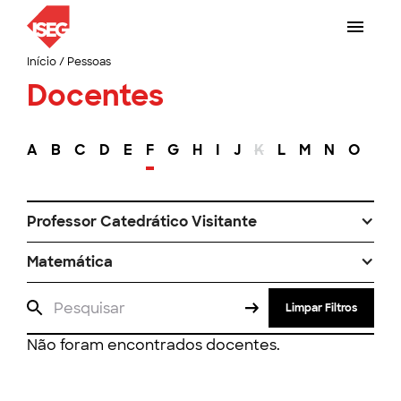
Início
/
Pessoas
Docentes
A
B
C
D
E
F
G
H
I
J
K
L
M
N
O
P
Professor Catedrático Visitante
Matemática
Limpar Filtros
Não foram encontrados docentes.