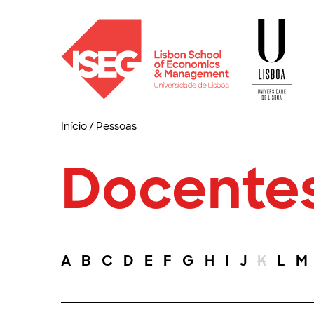
Início
/
Pessoas
Docente
A
B
C
D
E
F
G
H
I
J
K
L
M