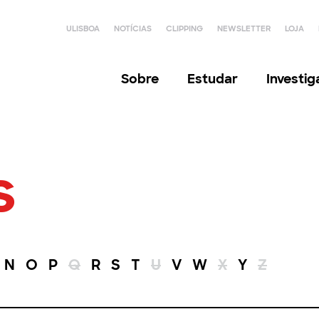
ULISBOA
NOTÍCIAS
CLIPPING
NEWSLETTER
LOJA
Sobre
Estudar
Investi
s
N
O
P
Q
R
S
T
U
V
W
X
Y
Z