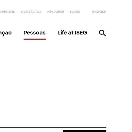
EVENTOS
CONTACTOS
HELPDESK
LOGIN
ENGLISH
gação
Pessoas
Life at ISEG