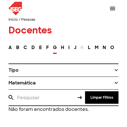
Início
/
Pessoas
Docentes
A
B
C
D
E
F
G
H
I
J
K
L
M
N
O
P
Tipo
Matemática
Limpar Filtros
Não foram encontrados docentes.