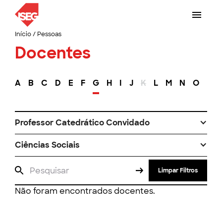
Início
/
Pessoas
Docentes
A
B
C
D
E
F
G
H
I
J
K
L
M
N
O
P
Professor Catedrático Convidado
Ciências Sociais
Limpar Filtros
Não foram encontrados docentes.