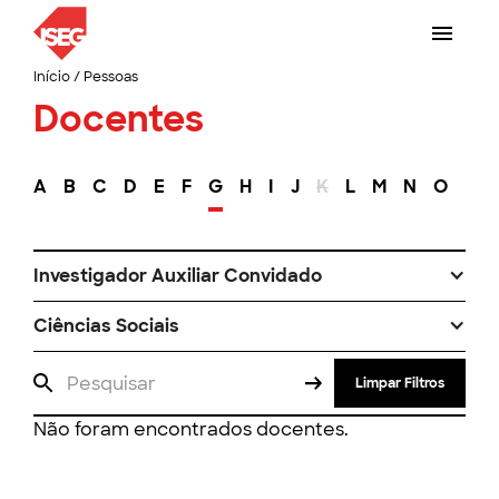
Início
/
Pessoas
Docentes
A
B
C
D
E
F
G
H
I
J
K
L
M
N
O
P
Investigador Auxiliar Convidado
Ciências Sociais
Limpar Filtros
Não foram encontrados docentes.