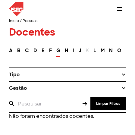
Início
/
Pessoas
Docentes
A
B
C
D
E
F
G
H
I
J
K
L
M
N
O
P
Tipo
Gestão
Limpar Filtros
Não foram encontrados docentes.