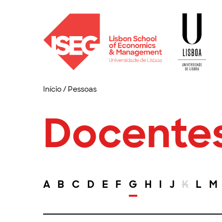
Início
/
Pessoas
Docente
A
B
C
D
E
F
G
H
I
J
K
L
M