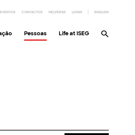
EVENTOS
CONTACTOS
HELPDESK
LOGIN
ENGLISH
gação
Pessoas
Life at ISEG