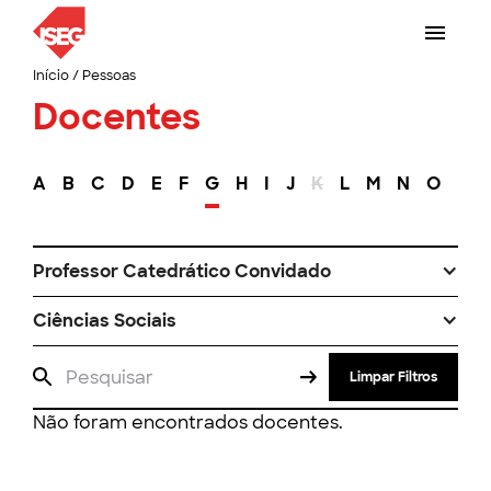
Início
/
Pessoas
Docentes
A
B
C
D
E
F
G
H
I
J
K
L
M
N
O
P
Professor Catedrático Convidado
Ciências Sociais
Limpar Filtros
Não foram encontrados docentes.