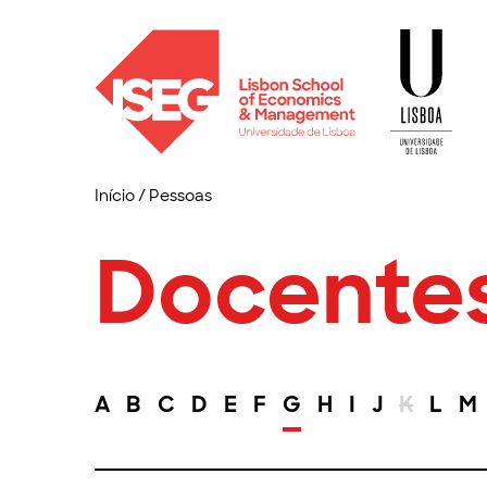
Início
/
Pessoas
Docente
A
B
C
D
E
F
G
H
I
J
K
L
M