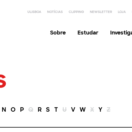
ULISBOA
NOTÍCIAS
CLIPPING
NEWSLETTER
LOJA
Sobre
Estudar
Investi
s
N
O
P
Q
R
S
T
U
V
W
X
Y
Z