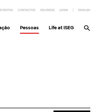
EVENTOS
CONTACTOS
HELPDESK
LOGIN
ENGLISH
gação
Pessoas
Life at ISEG