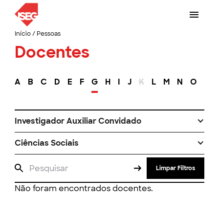
Início
/
Pessoas
Docentes
A
B
C
D
E
F
G
H
I
J
K
L
M
N
O
P
Investigador Auxiliar Convidado
Ciências Sociais
Limpar Filtros
Não foram encontrados docentes.