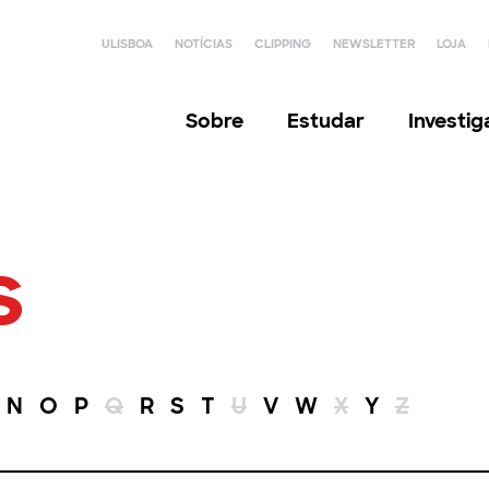
ULISBOA
NOTÍCIAS
CLIPPING
NEWSLETTER
LOJA
Sobre
Estudar
Investi
s
N
O
P
Q
R
S
T
U
V
W
X
Y
Z