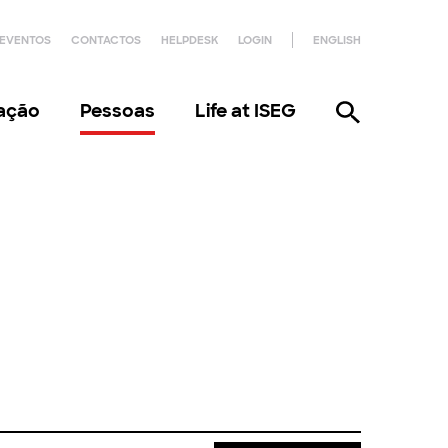
EVENTOS
CONTACTOS
HELPDESK
LOGIN
ENGLISH
gação
Pessoas
Life at ISEG