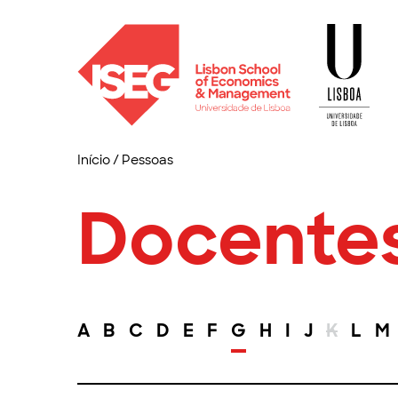
Início
/
Pessoas
Docente
A
B
C
D
E
F
G
H
I
J
K
L
M