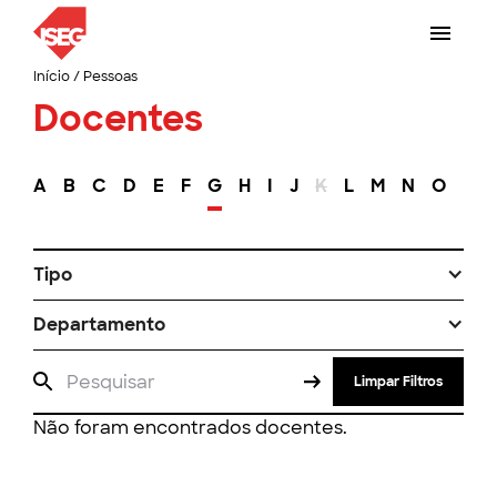
Início
/
Pessoas
Docentes
A
B
C
D
E
F
G
H
I
J
K
L
M
N
O
P
Tipo
Departamento
Limpar Filtros
Não foram encontrados docentes.