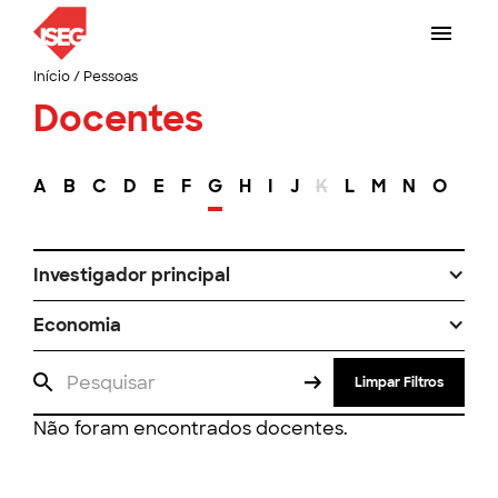
Início
/
Pessoas
Docentes
A
B
C
D
E
F
G
H
I
J
K
L
M
N
O
P
Investigador principal
Economia
Limpar Filtros
Não foram encontrados docentes.