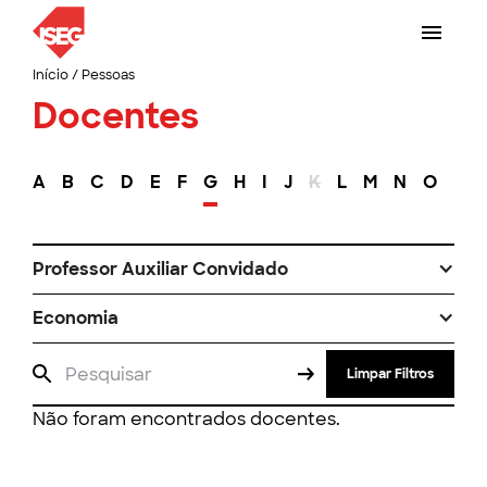
Início
/
Pessoas
Docentes
A
B
C
D
E
F
G
H
I
J
K
L
M
N
O
P
Professor Auxiliar Convidado
Economia
Limpar Filtros
Não foram encontrados docentes.