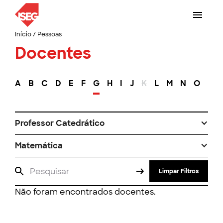
Início
/
Pessoas
Docentes
A
B
C
D
E
F
G
H
I
J
K
L
M
N
O
P
Professor Catedrático
Matemática
Limpar Filtros
Não foram encontrados docentes.