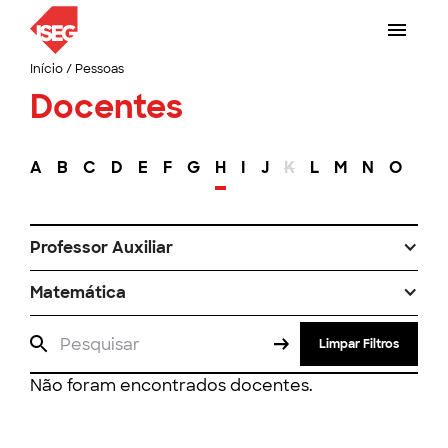
Início
/
Pessoas
Docentes
A
B
C
D
E
F
G
H
I
J
K
L
M
N
O
P
Professor Auxiliar
Matemática
Limpar Filtros
Não foram encontrados docentes.