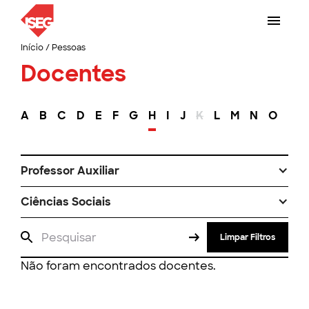
Início
/
Pessoas
Docentes
A
B
C
D
E
F
G
H
I
J
K
L
M
N
O
P
Professor Auxiliar
Ciências Sociais
Limpar Filtros
Não foram encontrados docentes.