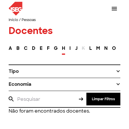
Início
/
Pessoas
Docentes
A
B
C
D
E
F
G
H
I
J
K
L
M
N
O
P
Tipo
Economia
Limpar Filtros
Não foram encontrados docentes.