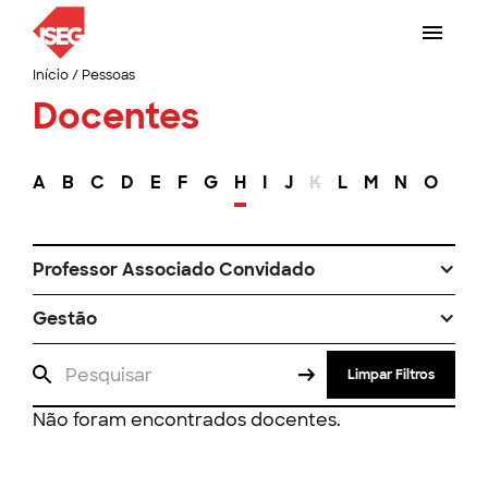
Início
/
Pessoas
Docentes
A
B
C
D
E
F
G
H
I
J
K
L
M
N
O
P
Professor Associado Convidado
Gestão
Limpar Filtros
Não foram encontrados docentes.