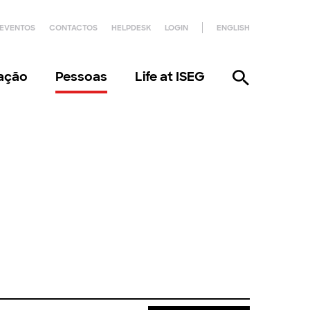
EVENTOS
CONTACTOS
HELPDESK
LOGIN
ENGLISH
gação
Pessoas
Life at ISEG