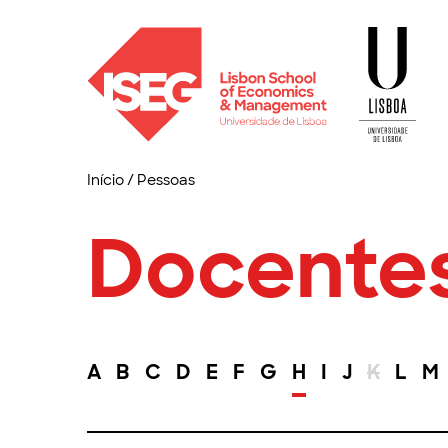
Início
/
Pessoas
Docente
A
B
C
D
E
F
G
H
I
J
K
L
M