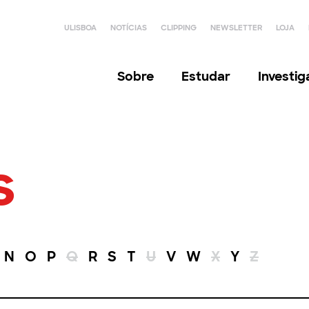
ULISBOA
NOTÍCIAS
CLIPPING
NEWSLETTER
LOJA
Sobre
Estudar
Investi
s
N
O
P
Q
R
S
T
U
V
W
X
Y
Z