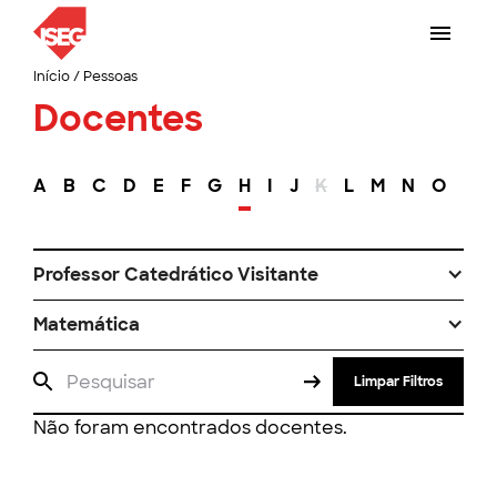
Início
/
Pessoas
Docentes
A
B
C
D
E
F
G
H
I
J
K
L
M
N
O
P
Professor Catedrático Visitante
Matemática
Limpar Filtros
Não foram encontrados docentes.