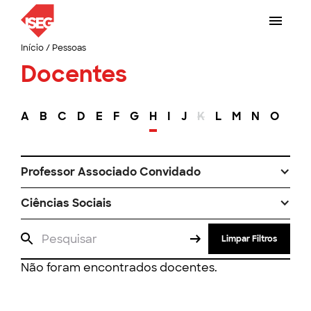
Início
/
Pessoas
Docentes
A
B
C
D
E
F
G
H
I
J
K
L
M
N
O
P
Professor Associado Convidado
Ciências Sociais
Limpar Filtros
Não foram encontrados docentes.