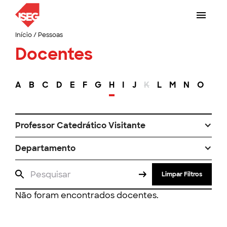
Início
/
Pessoas
Docentes
A
B
C
D
E
F
G
H
I
J
K
L
M
N
O
P
Professor Catedrático Visitante
Departamento
Limpar Filtros
Não foram encontrados docentes.