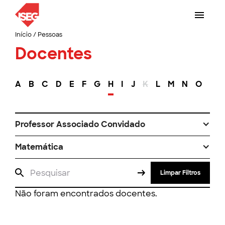
Início
/
Pessoas
Docentes
A
B
C
D
E
F
G
H
I
J
K
L
M
N
O
P
Professor Associado Convidado
Matemática
Limpar Filtros
Não foram encontrados docentes.