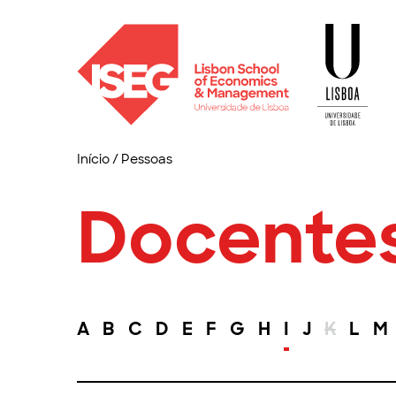
Início
/
Pessoas
Docente
A
B
C
D
E
F
G
H
I
J
K
L
M