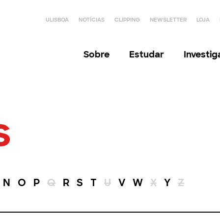
ULISBOA
NOTÍCIAS
CLIPPING
NEWSLETTER
LOJA
Sobre
Estudar
Investi
s
N
O
P
Q
R
S
T
U
V
W
X
Y
Z