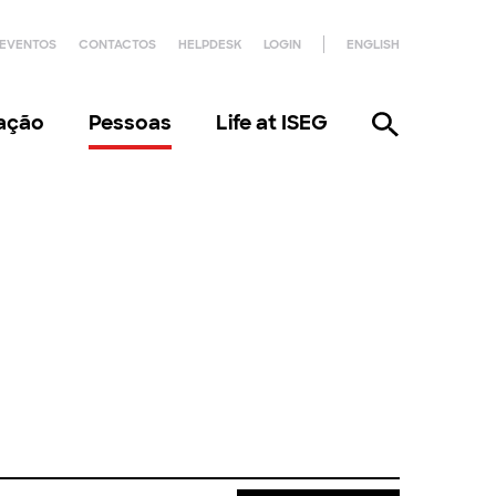
EVENTOS
CONTACTOS
HELPDESK
LOGIN
ENGLISH
gação
Pessoas
Life at ISEG