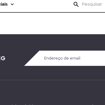
iais
EG