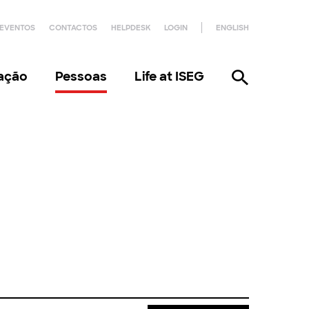
EVENTOS
CONTACTOS
HELPDESK
LOGIN
ENGLISH
gação
Pessoas
Life at ISEG