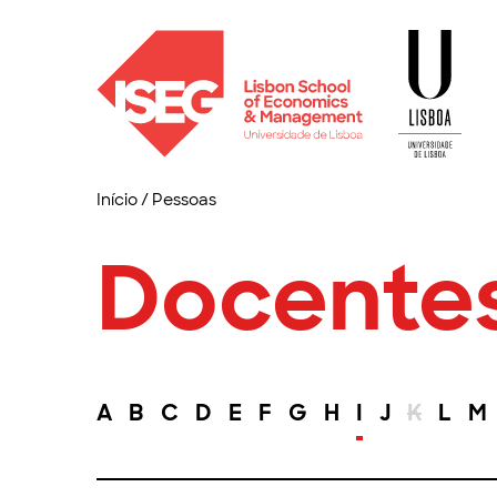
Início
/
Pessoas
Docente
A
B
C
D
E
F
G
H
I
J
K
L
M