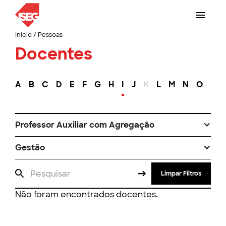
Início
/
Pessoas
Docentes
A
B
C
D
E
F
G
H
I
J
K
L
M
N
O
P
Professor Auxiliar com Agregação
Gestão
Limpar Filtros
Não foram encontrados docentes.