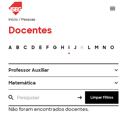
Início
/
Pessoas
Docentes
A
B
C
D
E
F
G
H
I
J
K
L
M
N
O
P
Professor Auxiliar
Matemática
Limpar Filtros
Não foram encontrados docentes.