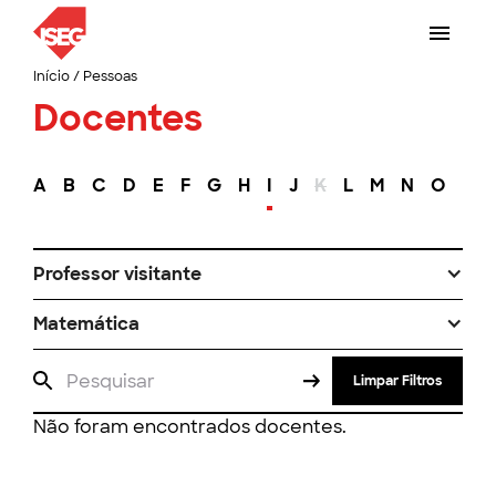
Início
/
Pessoas
Docentes
A
B
C
D
E
F
G
H
I
J
K
L
M
N
O
P
Professor visitante
Matemática
Limpar Filtros
Não foram encontrados docentes.