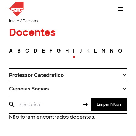
Início
/
Pessoas
Docentes
A
B
C
D
E
F
G
H
I
J
K
L
M
N
O
P
Professor Catedrático
Ciências Sociais
Limpar Filtros
Não foram encontrados docentes.