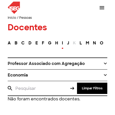
Início
/
Pessoas
Docentes
A
B
C
D
E
F
G
H
I
J
K
L
M
N
O
P
Professor Associado com Agregação
Economia
Limpar Filtros
Não foram encontrados docentes.