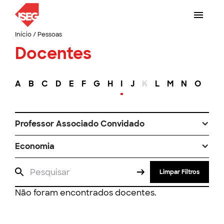
Início
/
Pessoas
Docentes
A
B
C
D
E
F
G
H
I
J
K
L
M
N
O
P
Professor Associado Convidado
Economia
Limpar Filtros
Não foram encontrados docentes.