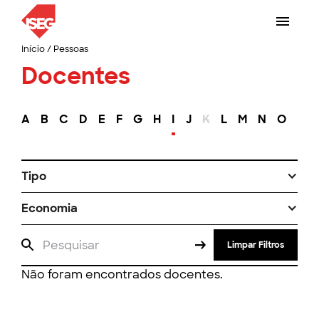
Início
/
Pessoas
Docentes
A
B
C
D
E
F
G
H
I
J
K
L
M
N
O
P
Tipo
Economia
Limpar Filtros
Não foram encontrados docentes.