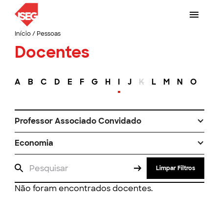
Início
/
Pessoas
Docentes
A
B
C
D
E
F
G
H
I
J
K
L
M
N
O
P
Professor Associado Convidado
Economia
Limpar Filtros
Não foram encontrados docentes.