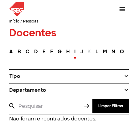
Início
/
Pessoas
Docentes
A
B
C
D
E
F
G
H
I
J
K
L
M
N
O
P
Tipo
Departamento
Limpar Filtros
Não foram encontrados docentes.