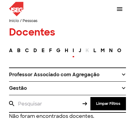
Início
/
Pessoas
Docentes
A
B
C
D
E
F
G
H
I
J
K
L
M
N
O
P
Professor Associado com Agregação
Gestão
Limpar Filtros
Não foram encontrados docentes.