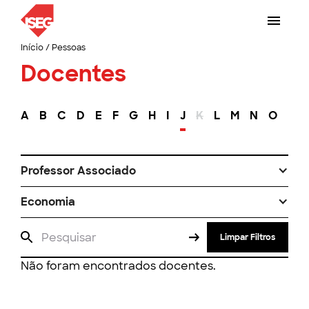
Início
/
Pessoas
Docentes
A
B
C
D
E
F
G
H
I
J
K
L
M
N
O
P
Professor Associado
Economia
Limpar Filtros
Não foram encontrados docentes.