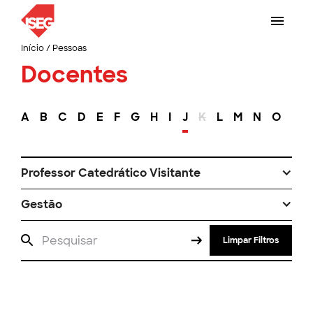
Início
/
Pessoas
Docentes
A
B
C
D
E
F
G
H
I
J
K
L
M
N
O
P
Professor Catedrático Visitante
Gestão
Limpar Filtros