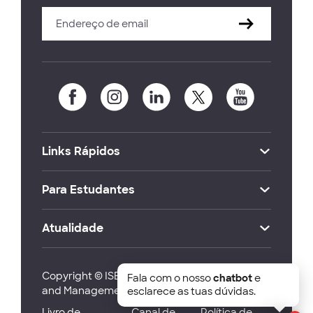
Links Rápidos
Para Estudantes
Atualidade
Copyright © ISEG Lisbon School of Economics
Fala com o nosso
chatbot
e
and Management 2026
esclarece as tuas dúvidas.
Livro de
Canal de
Política de