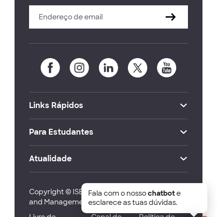
Links Rápidos
Para Estudantes
Atualidade
Copyright © ISEG Lisbon School of Economics
Fala com o nosso
chatbot
e
and Management 2026
esclarece as tuas dúvidas.