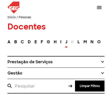
Início
/
Pessoas
Docentes
A
B
C
D
E
F
G
H
I
J
K
L
M
N
O
P
Prestação de Serviços
Gestão
Limpar Filtros