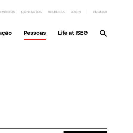
EVENTOS
CONTACTOS
HELPDESK
LOGIN
ENGLISH
gação
Pessoas
Life at ISEG