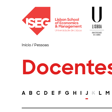
Início
/
Pessoas
Docente
A
B
C
D
E
F
G
H
I
J
K
L
M