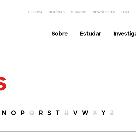
ULISBOA
NOTÍCIAS
CLIPPING
NEWSLETTER
LOJA
Sobre
Estudar
Investi
s
N
O
P
Q
R
S
T
U
V
W
X
Y
Z