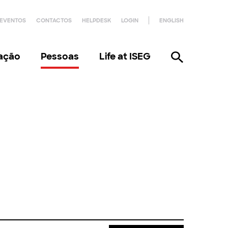
EVENTOS
CONTACTOS
HELPDESK
LOGIN
ENGLISH
gação
Pessoas
Life at ISEG