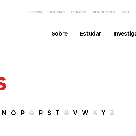
ULISBOA
NOTÍCIAS
CLIPPING
NEWSLETTER
LOJA
Sobre
Estudar
Investi
s
N
O
P
Q
R
S
T
U
V
W
X
Y
Z