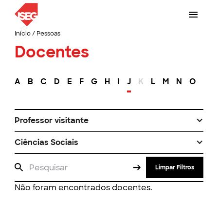
Início
/
Pessoas
Docentes
A
B
C
D
E
F
G
H
I
J
K
L
M
N
O
P
Professor visitante
Ciências Sociais
Limpar Filtros
Não foram encontrados docentes.