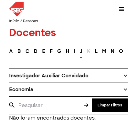
Início
/
Pessoas
Docentes
A
B
C
D
E
F
G
H
I
J
K
L
M
N
O
P
Investigador Auxiliar Convidado
Economia
Limpar Filtros
Não foram encontrados docentes.