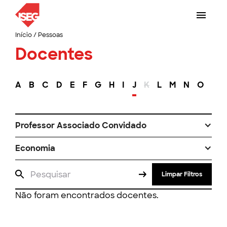
Início
/
Pessoas
Docentes
A
B
C
D
E
F
G
H
I
J
K
L
M
N
O
P
Professor Associado Convidado
Economia
Limpar Filtros
Não foram encontrados docentes.