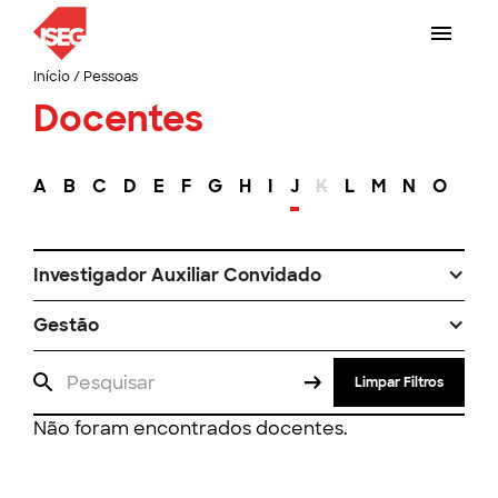
Início
/
Pessoas
Docentes
A
B
C
D
E
F
G
H
I
J
K
L
M
N
O
P
Investigador Auxiliar Convidado
Gestão
Limpar Filtros
Não foram encontrados docentes.